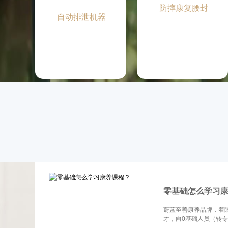
防摔康复腰封
自动排泄机器
零基础怎么学习
蔚蓝至善康养品牌，着
才，向0基础人员（转