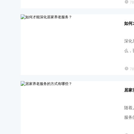
7
如何
深化
么，
7
居家
随着
服务