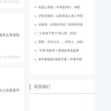
06-20 15:02:00
机器人养老：不再是科幻，AI助
夕阳无限好：从欧美老人身上学到
抗衰老，从现在开始！这份时间表
“上有老下有小”夹心层，60后
愿意去养老院
熬夜、压力山大……年轻人，你的
“不孝”的影帝？黄渤的养老故事
06-19 13:58:39
老年家庭超4成是空巢！空巢不能
联系我们
年人在家庭环