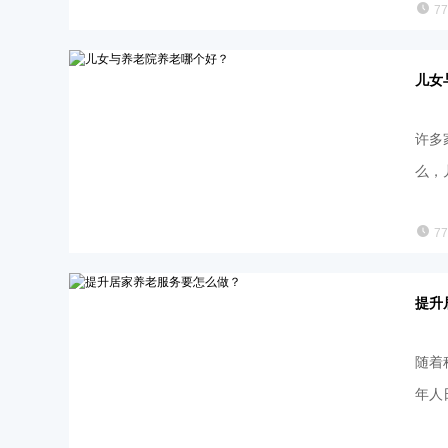
7
儿女
许多
么，
7
提升
随着
年人