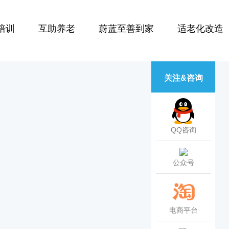
培训
互助养老
蔚蓝至善到家
适老化改造
关注&咨询
QQ咨询
公众号
电商平台