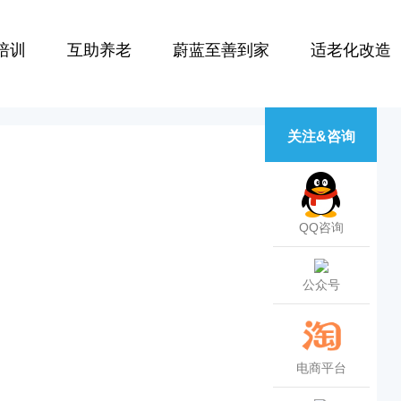
培训
互助养老
蔚蓝至善到家
适老化改造
关注&咨询
QQ咨询
公众号
电商平台