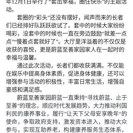
年12月1日举行了“套出幸福，圈住快乐”的主题活
动。
套圈的“彩头”还没有摆好，闻声而来的长者
们已经排好队跃跃欲试了。套中的时候大家纷纷
喝彩，没套中的时候也一直在旁边鼓励
“就差一点
点”“慢着点套就好了”。大厅里洋溢着的不仅仅是
收获的喜悦，更是蔚蓝至善家园家人在一起时的
幸福与温馨。
通过此次活动，长者们都收获满满。不仅能
在娱乐中提高身体素质，促进身体健康，还可以
增强参与活动的积极性，丰富日常生活，增强自
豪感和满足感。
蔚蓝至善家园
蔚蓝一直秉持
“寻找蔚蓝、止于
至善”的理念，顺应时代发展趋势，大力推动利国
利民的康养事业，履行”让天下父母安享晚年“的
使命，争取政府支持，激发资本进入，推动大众
参与，实现互助养老，构建康养服务生态体系，