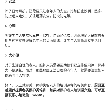
3.
安全
除了日常照护，还需要关注老年人的安全。比如防止跌倒、坠床、
防止老人走失、关注用药安全，防火防电等。
4.
心理
失智老年人非常容易产生抑郁、焦虑的情绪，因此照护人员就需要
用各种方式来缓解老年人的负面情绪，让老年人重新建立生活目
标。
5.
大小便
对于生活自理的老人，
照护人员需要
帮助他们建立排便规律，保持
大小便通畅。
而对于那些那些无法自理的老年人，就需要注意如何
帮助老年人排便。
好了，以上就是关于
照护失智老人的培训课程
的相关内容，
蔚蓝至
善康养提供各类照护类培训，如果对
照护老人培训
感兴趣，可以直
接联系小编微信：
。
wlky01