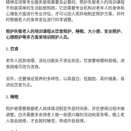
精神支持等专业服务是很重要且必要的。照护失智老人的培训课程
不但是简单的生活起居照顾，它还需要专业机构对老年人的身体和
心理各方面进行专业评估，才可以因人而异地制定照护方案，并时
时根据老人的身体变化进行科学调整。
照护失智老人的培训课程从饮食照护、睡眠、大小便、安全照护、
心理照护等多方面来培训照护人员。
1.
饮食
老年人
因其咀嚼、消化
功能处于
退化状态，饮食
要
咀嚼和吞咽，进
食困难
可
改为流食
。
另外，还要保证营养的多样性，
以高蛋白、低脂肪、高纤维素、易
消化饮食为主
。
2.
睡眠
照
护
者
需要
根据
老人
具体情况制定作息
时间表
，
并在使用过程中
做
调整
。白天需要
多安排老人
做一些
感兴趣的活动
和
家务等，
晚上老
人就会困倦，才会按时睡觉，养成作息规律。