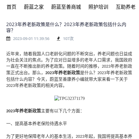
首页
蔚蓝之家
蔚蓝至善商城
照护培训
互助养老
2023年养老新政策是什么？2023年养老新政策包括什么内
容？
2023-09-01 11:39:56
107
次
近年来，随着我国人口老龄化问题的不断突出，养老问题也日益成
为社会关注的焦点。为了应对日益增多的老年人口需求，我国政府
一直在不断推出新的养老政策。随着时间的推移，
年养老新政
2023
策正式出台。那么，
年养老新政策
是什么？
年养老新政策
2023
2023
包括什么内容？今天，蔚蓝至善康养小编就带大家来看一下关于
年养老新政策
的相关内容。
2023
年养老新政策
主要有以下几个方面：
2023
一、提高基本养老保险待遇水平
为了更好地保障老年人的基本生活，
年起，我国将提高基本养
2023