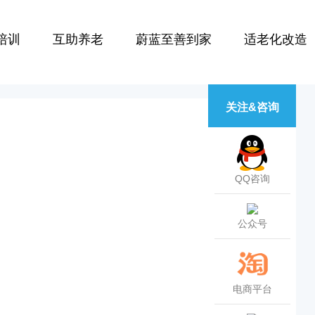
培训
互助养老
蔚蓝至善到家
适老化改造
关注&咨询
QQ咨询
公众号
电商平台