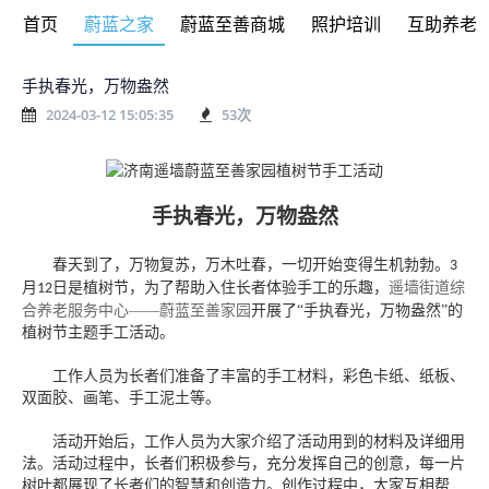
首页
蔚蓝之家
蔚蓝至善商城
照护培训
互助养老
手执春光，万物盎然
2024-03-12 15:05:35
53
次
手执春光，万物盎然
春天到了，万物复苏，万木吐春，
一切
开始
变得生机勃勃
。
3
月
日是植树节，为了帮助入住长者体验手工的乐趣，
遥墙街道综
12
合养老服务中心——蔚蓝至善家园
开展了“手执春光，万物盎然”的
植树节主题手工活动。
工作人员为长者们准备了丰富的手工材料，彩色卡纸、纸板、
双面胶、画笔、手工泥土等。
活动开始后，工作人员为大家介绍了活动用到的材料及详细用
法。活动过程中，长者们积极参与，充分发挥自己的创意，每一片
树叶都展现了长者们的智慧和创造力。创作过程中，大家互相帮