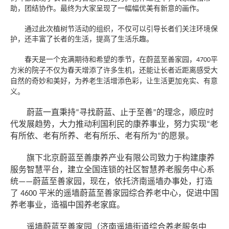
助，团结协作。最终为大家呈现了一幅幅优美有新意的画作。
通过此次植树节活动的组织，不仅可以
引导
长者
们关注环境保
护
，
还丰富了长者的生活，提高了生活乐趣。
春天是一个
充满
期待和希望的季节，
在蔚蓝至善家园，
平
4700
方米的院子不仅为春天增添了许多生机，还能让长者近距离
感受大
自然的奇妙和美好
，为养老生活增添色彩，让生活更加充实、有意
义。
蔚蓝一直秉持
寻找蔚蓝、止于至善
的理念，顺应时
“
”
代发展趋势，大力推动利国利民的康养事业，努力实现
老
“
有所依、老有所养、老有所乐、老有所为
的愿景。
”
旗下北京蔚蓝至善康养产业有限公司致力于构建康养
服务智慧平台，建立全国连锁的社区智慧养老服务中心系
统
蔚蓝至善家园，现在，依托济南遥墙办事处，打造
——
了
平米的遥墙蔚蓝至善家园综合养老中心，促进中国
4600
养老事业，造福中国养老家庭。
遥墙蔚蓝至善家园（济南遥墙街道综合养老服务中