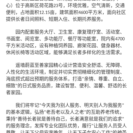
心）位于高新区荷花路
号，环境优雅，空气清新，交通
23
便利，占地面积
亩，建筑面积
平方米，面向社区
12.15
4600
提供长者日间照料、短期入住、长期托养服务。
园内配套服务大厅、卫生室、康复理疗室、活动室、
书画室、阅览室、多功能厅、餐厅等功能室，院内有
4700
平方米活动区，设有种植饲养园、廊架花园、健身器材、
休闲长椅等活动区域，能够满足长者多样化的生活需求。
遥墙蔚蓝至善家园精心设计营造安全舒适、无障碍、
人性化的生活环境，制定并切实贯彻精细化的管理制度、
海底捞式超出预期的服务体系，打造
亲情、尊重、自立、
“
细致
的日式服务品质，建设智慧、便利、温馨、舒适的长
”
者家园。
我们将牢记
今天我为别人服务、明天别人为我服务
“
”
的基本逻辑，弘扬
老吾老以及人之老
的互助养老传统，
“
”
秉持
善待长者就是善待自己，长者满意就是我们的追求
“
”
的服务理念，发挥专业化团队优势，履行
让服务人员受人
“
尊敬、让天下父母安享晚年，让天下子女安心工作
的神圣
”