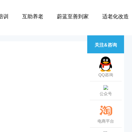
培训
互助养老
蔚蓝至善到家
适老化改造
关注&咨询
QQ咨询
公众号
电商平台