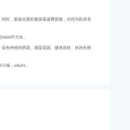
。同时，家庭也要积极探索减费措施，共同为卧床老
积
平方米。
4600
，设有种植饲养园、廊架花园、健身器材、休闲长椅
养小编，
。
wlky01