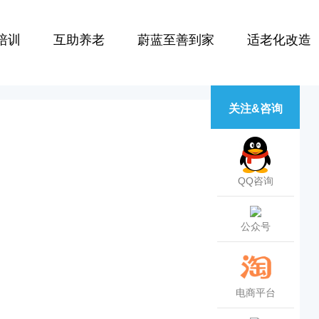
培训
互助养老
蔚蓝至善到家
适老化改造
关注&咨询
QQ咨询
公众号
电商平台