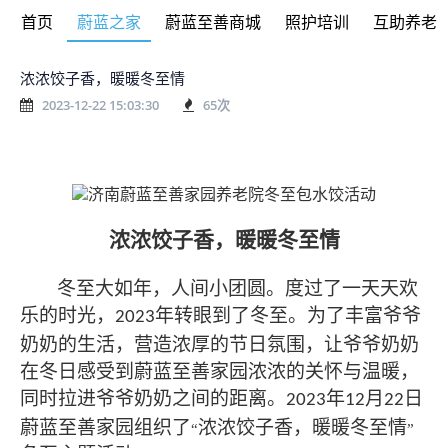
首页
蔚蓝之家
蔚蓝至善商城
照护培训
互助养老
浓浓饺子香，暖暖冬至情
2023-12-22 15:03:30
65
次
浓浓饺子香，暖暖冬至情
冬至大如年，人间小团圆。度过了一天天欢
乐的时光，
年转眼到了冬至。为了丰富爷爷
2023
奶奶的生活，营造浓厚的节日氛围，让爷爷奶奶
在冬日感受到蔚蓝至善家园浓浓的关怀与温暖，
同时拉进爷爷奶奶之间的距离。
年
月
日
2023
12
22
蔚蓝至善家园组织了
浓浓饺子香，暖暖冬至情
“
”