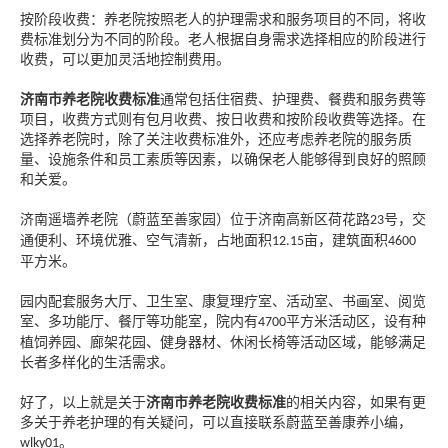
按阶段收费：养老院按照老人的护理需求和服务项目的不同，将收
费标准划分为不同的阶段。老人根据自身需求选择相应的阶段进行
收费，可以更加灵活地控制费用。
济南市养老院收费标准
通常包括住宿费、护理费、餐费和服务费等
项目，收费方式则有包月收费、按日收费和按阶段收费等选择。在
选择养老院时，除了关注收费标准外，还应考虑养老院的服务质
量、设施条件和员工素质等因素，以确保老人能够得到良好的照顾
和关爱。
济南遥墙养老院（蔚蓝至善家园）位于济南高新区荷花路
号，交
23
通便利、环境优雅、空气清新，占地面积
亩，建筑面积
12.15
4600
平方米。
园内配套服务大厅、卫生室、康复理疗室、活动室、书画室、阅览
室、多功能厅、餐厅等功能室，院内有
平方米活动区，设有种
4700
植饲养园、廊架花园、健身器材、休闲长椅等活动区域，能够满足
长者多样化的生活需求。
好了，以上就是关于
济南市养老院收费标准
的相关内容，如果有更
多关于养老护理的有关疑问，可以直接联系蔚蓝至善康养小编，
。
wlky01