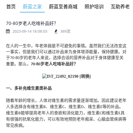
首页
蔚蓝之家
蔚蓝至善商城
照护培训
互助养老
70-80岁老人吃啥补品好？
2023-09-14 18:08:03
369
次
在人的一生中，年老体弱是不可避免的事情。虽然我们无法改变这
一事实，但是我们可以通过补品来为身体增添能量，保持健康。对
于
岁的老年人来说，选择合适的营养补品对于身体健康至关
70-80
重要。那么，
岁老人吃啥补品好
？
70-80
一、多补充维生素类补品
随着年龄的增长，人体对维生素的需求量逐渐增加。因此建议老年
人多选择含有维生素
、维生素
、维生素
、维生素
等的补品。
B
C
D
E
维生素
能够提高老年人的食欲和消化能力，维生素
和维生素
具
B
C
E
有很强的抗氧化能力，可以有效地预防老年痴呆、心脑血管疾病等
常见疾病。