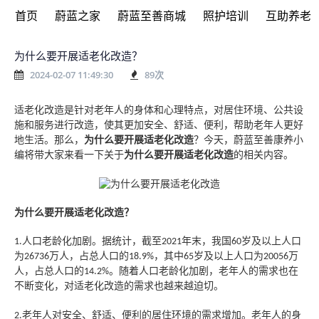
首页
蔚蓝之家
蔚蓝至善商城
照护培训
互助养老
为什么要开展适老化改造？
2024-02-07 11:49:30
89
次
适老化改造是针对老年人的身体和心理特点，对居住环境、公共设
施和服务进行改造，使其更加安全、舒适、便利，帮助老年人更好
地生活。
那么，
为什么要开展适老化改造
？今天，蔚蓝至善康养小
编将带大家来看一下关于
为什么要开展适老化改造
的相关内容。
为什么要开展适老化改造
？
人口老龄化加剧。据统计，截至
年末，我国
岁及以上人口
1.
2021
60
为
万人，占总人口的
，其中
岁及以上人口为
万
26736
18.9%
65
20056
人，占总人口的
。随着人口老龄化加剧，老年人的需求也在
14.2%
不断变化，对适老化改造的需求也越来越迫切。
老年人对安全、舒适、便利的居住环境的需求增加。老年人的身
2.