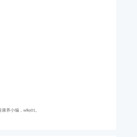
善康养小编，
。
wlky01