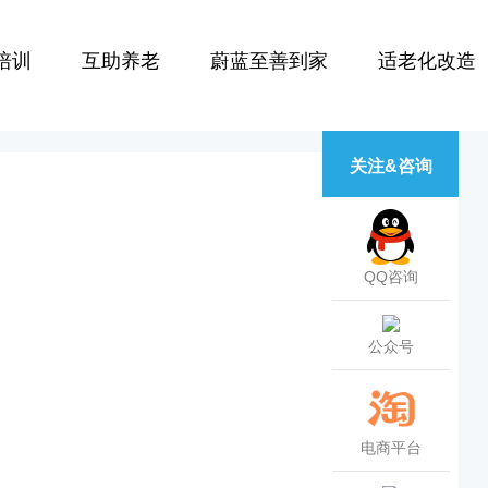
培训
互助养老
蔚蓝至善到家
适老化改造
关注&咨询
QQ咨询
公众号
电商平台