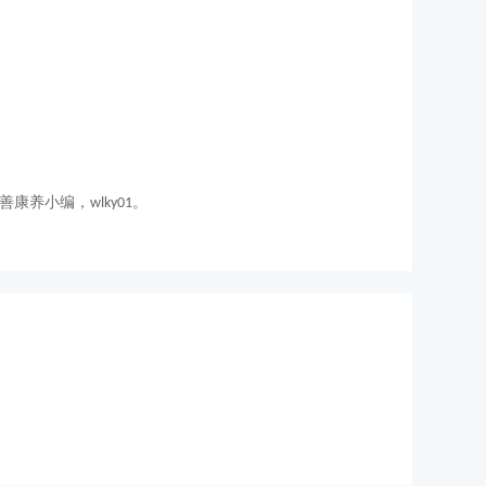
善康养小编，
。
wlky01