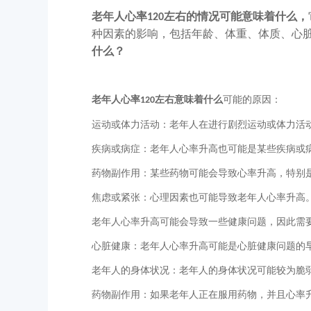
老年人心率
左右的情况可能意味着
什么，
120
种因素的影响，包括年龄、体重、体质、心
什么
？
老年人心率
左右意味着什么
可能的原因：
120
运动或体力活动：老年人在进行剧烈运动或体力活
疾病或病症：老年人心率升高也可能是某些疾病或
药物副作用：某些药物可能会导致心率升高，特别
焦虑或紧张：心理因素也可能导致老年人心率升高
老年人心率升高可能会导致一些健康问题，因此需
心脏健康：老年人心率升高可能是心脏健康问题的
老年人的身体状况：老年人的身体状况可能较为脆
药物副作用：如果老年人正在服用药物，并且心率