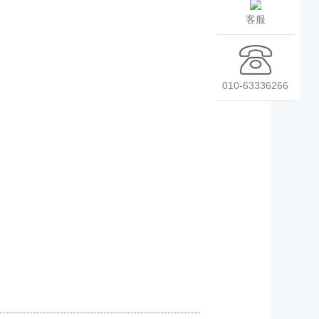
客服
010-63336266