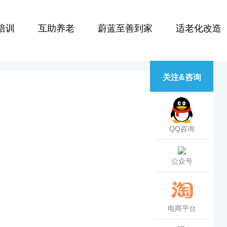
培训
互助养老
蔚蓝至善到家
适老化改造
关注&咨询
QQ咨询
公众号
电商平台