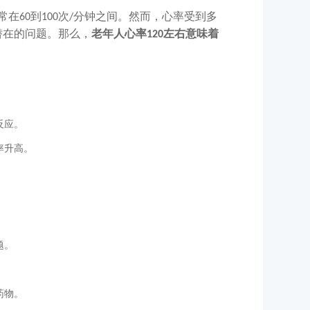
常在
到
次
分钟之间。然而，心率受到多
60
100
/
潜在的问题。
那么，
老年人心率
左右意味着
120
反应。
率升高。
题。
药物。