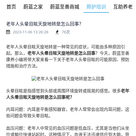
首页
蔚蓝之家
蔚蓝至善商城
照护培训
互助养老
老年人头晕目眩天旋地转是怎么回事？
2023-11-06 13:26:28
78
次
老年人头晕目眩天旋地转是一种常见的症状，可能由多种原因引
起。
那么，
老年人头晕目眩天旋地转是怎么回事
？
今天，蔚蓝至善
康养小编将带大家来看一下关于老年人
头晕目眩的可能原因、预防
措施和治疗方法。
头晕目眩是指感觉到头部或周围环境旋转或摇晃的感觉。
很多
老年
人头晕目眩天旋地转是怎么回事
呢？
内耳问题：内耳是平衡感知器官，老年人常常会出现内耳问题，这
些问题会导致头晕目眩。
血压问题：老年人中常见的血压问题是低血压，尤其是当他们从坐
位或躺位快速站起时。这种情况下，血液无法迅速供应到大脑，导