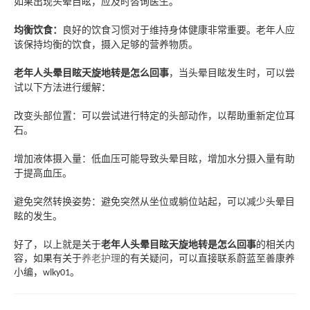
如果出现头晕目眩，应及时咨询医生
。
均衡饮食：
良好的饮食习惯对于维持身体健康非常重要。老年人应
该保持均衡的饮食，摄入足够的营养物质。
老年人头晕目眩天旋地转是怎么回事
，
当头晕目眩发生时，可以尝
试以下方法进行缓解：
改变头部位置：可以尝试进行特定的头部动作，以帮助重新定位耳
石。
增加液体摄入量：低血压可能导致头晕目眩，增加水分摄入量有助
于提高血压。
避免突然转换姿势：避免突然从坐位或躺位站起，可以减少头晕目
眩的发生。
好了，以上就是关于
老年人头晕目眩天旋地转是怎么回事
的相关内
容，如果有关于
养老护理
的有关疑问，可以直接联系蔚蓝至善康养
小编，
。
wlky01