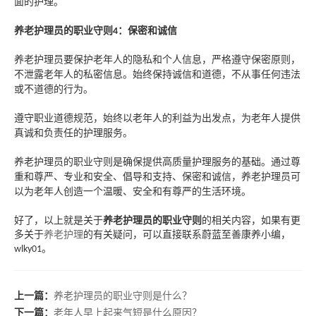
面的护理。
养老护理员的职业守则
：
保密和诚信
4
养老护理员
要
保护老年人的隐私和个人信息
，
严格遵守保密原则，
不泄露老年人的私密信息。
始终
保持诚信和道德，不从事任何违法
或不道德的行为。
遵守职业道德规范，始终以老年人的利益为出发点，为老年人提供
真诚和负责任的护理服务。
养老护理员的职业守则是确保提供高质量护理服务的基础。通过尊
重和尊严、专业和安全、倡导和支持、保密和诚信，养老护理员可
以为老年人创造一个温暖、安全和有尊严的生活环境。
好了，以上就是关于
养老护理员的职业守则
的相关内容，如果有更
多关于
养老护理
的有关疑问，可以直接联系蔚蓝至善康养小编，
。
wlky01
上一篇：
养老护理员的职业守则是什么？
下一篇：
老年人早上起来气短是什么原因？