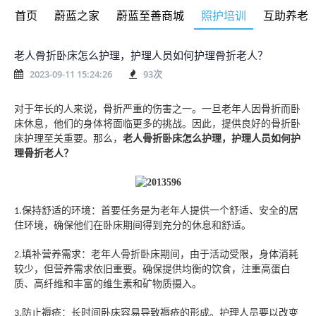
首页
蔚蓝之家
蔚蓝至善商城
照护培训
互助养老
老人骨折卧床怎么护理，护理人员如何护理骨折老人？
2023-09-11 15:24:26
93
次
对于年长的人来说，骨折严重的伤害之一。一旦老年人因骨折而卧
床休息，他们的身体将面临更多的挑战。因此，提供良好的骨折卧
床护理至关重要。
那么，
老人骨折卧床怎么护理
，
护理人员如何护
理骨折老人？
保持舒适的环境：首要任务是为老年人提供一个舒适、安全的居
1.
住环境，确保他们在卧床期间得到充分的休息和舒适。
填补营养需求：老年人骨折卧床期间，由于活动受限，身体消耗
2.
较少，但营养需求依旧重要。确保提供均衡的饮食，注重高蛋白
质、高纤维和丰富的维生素和矿物质摄入。
防止褥疮：长时间卧床容易导致褥疮的形成。
护理人员要
以改变
3.