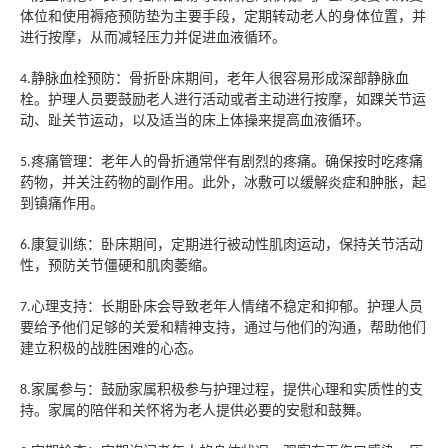
体位和使用褥疮预防垫为主要手段，定期转动老人的身体位置，
并
进行按摩，
从而减轻压力并促进血液循环。
静脉血栓预防：骨折卧床期间，老年人很容易形成深部静脉血
4.
栓。
护理人员要
鼓励
老人
进行活动
或者主动进行按摩
，如踝关节运
动、趾关节运动，以及适当的床上体操来提高血液循环。
疼痛管理：老年人的骨折通常伴有剧烈的疼痛。确保
按时吃
疼痛
5.
药物，并关注药物的副作用。此外，冰敷可以缓解炎症和肿胀，起
到镇痛作用。
康复训练：卧床期间，定期进行被动性肌肉运动，保持关节活动
6.
性，预防关节僵硬和肌肉萎缩。
心理支持：长期卧床会导致老年人情绪不稳定和抑郁。
护理人员
7.
要
给予他们足够的关爱和精神支持，通过与他们的沟通，帮助他们
建立积极的战胜困难的心态。
家属参与：鼓励家属积极参与护理过程，提供心理和实质性的支
8.
持。家属的陪伴和关怀将为老人提供必要的安慰和鼓舞。