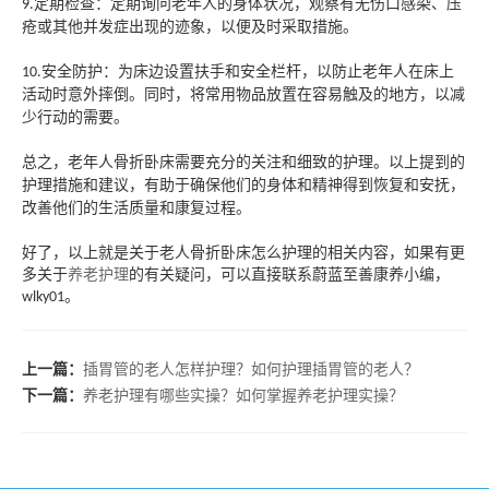
定期检查：定期询问老年人的身体状况，观察有无伤口感染、压
9.
疮或其他并发症出现的迹象，以便及时采取措施。
安全防护：为床边设置扶手和安全栏杆，以防止老年人在床上
10.
活动时意外摔倒。同时，将常用物品放置在容易触及的地方，以减
少行动的需要。
总之，老年人骨折卧床需要充分的关注和细致的护理。以上提到的
护理措施和建议，有助于确保他们的身体和精神得到恢复和安抚，
改善他们的生活质量和康复过程。
好了，以上就是关于
老人骨折卧床怎么护理
的相关内容，如果有更
多关于
养老护理
的有关疑问，可以直接联系蔚蓝至善康养小编，
。
wlky01
上一篇：
插胃管的老人怎样护理？如何护理插胃管的老人？
下一篇：
养老护理有哪些实操？如何掌握养老护理实操？